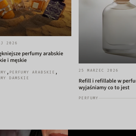
AJ 2026
ękniejsze perfumy arabskie
ie i męskie
25 MARZEC 2026
,
,
UMY
PERFUMY ARABSKIE
UMY DAMSKIE
Refill i refillable w perf
wyjaśniamy co to jest
PERFUMY