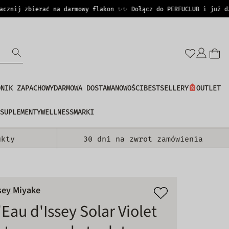
nij zbierać na darmowy flakon ✨
✨ Dołącz do PERFUCLUB i już dziś
Zalo
się
DNIK ZAPACHOWY
DARMOWA DOSTAWA
NOWOŚCI
BESTSELLERY
OUTLET
SUPLEMENTY
WELLNESS
MARKI
ukty
30 dni na zwrot zamówienia
sey Miyake
'Eau d'Issey Solar Violet