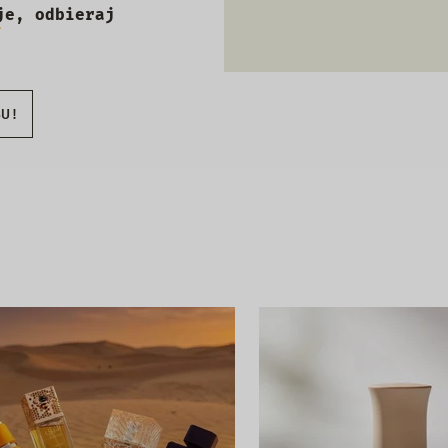
je, odbieraj
BU!