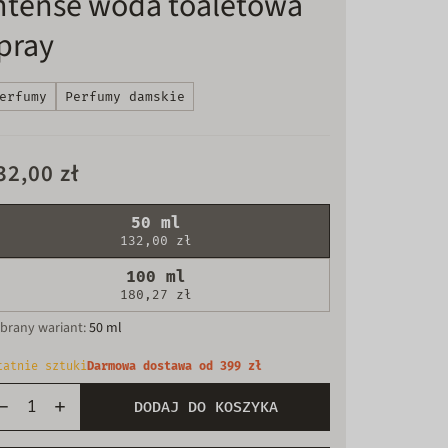
ntense woda toaletowa
pray
erfumy
Perfumy damskie
32,00 zł
50 ml
132,00 zł
100 ml
180,27 zł
brany wariant:
50 ml
tatnie sztuki
Darmowa dostawa od 399 zł
DODAJ DO KOSZYKA