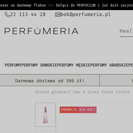
PRZEJDŹ
ać na darmowy flakon ✨
✨ Dołącz do PERFUCLUB i już dziś zacznij z
DO
22 113 44 28
bok@perfumeria.pl
TREŚCI
|
PERFUMY
PERFUMY DAMSKIE
PERFUMY MĘSKIE
PERFUMY ARABSKIE
PE
Darmowa dostawa od 399 zł!
Strona główna
/
L'Eau d'Issey Solar Violet 
PROMOCJA
DLA NIEJ