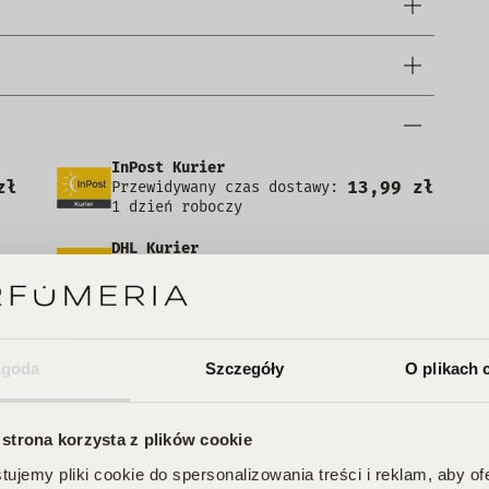
InPost Kurier
zł
13,99 zł
Przewidywany czas dostawy:
1 dzień roboczy
DHL Kurier
zł
13,99 zł
Przewidywany czas dostawy:
1 dzień roboczy
Pocztex PUNKT/AUTOMAT
zł
7,49 zł
Przewidywany czas dostawy: 1
Zgoda
Szczegóły
O plikach 
dzień roboczy
zł
+3,00 zł
Kurier za pobraniem
 strona korzysta z plików cookie
ujemy pliki cookie do spersonalizowania treści i reklam, aby o