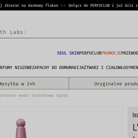
bierać na darmowy flakon ✨
✨ Dołącz do PERFUCLUB i już dziś zacz
SEUL SKIN
PERFUCLUB
PROMOCJE
PRZEWO
RFUMY NISZOWE
ZAPACHY DO DOMU
MAKIJAŻ
TWARZ I CIAŁO
WŁOSY
MEN
Wysyłka w 24h
Oryginalne prod
Intense woda toaletowa spray
Is
L