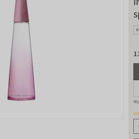
I
s
P
1
Wy
Os