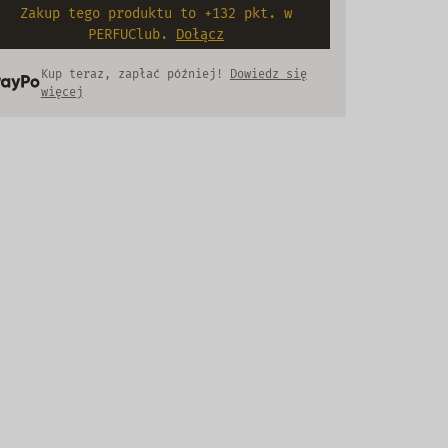
Zakup tego produktu to +132 pkt. w
PERFUClub.
Dołącz
Kup teraz, zapłać później!
Dowiedz się
więcej