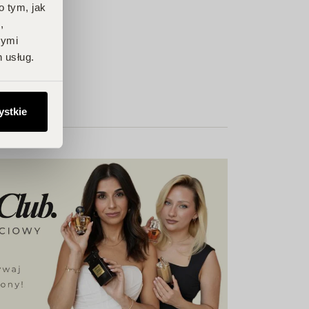
o tym, jak
,
nymi
 usług.
ystkie