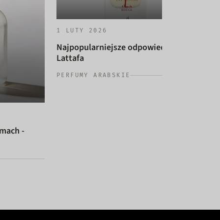
1 LUTY 2026
Najpopularniejsze odpowiedniki
Lattafa
14 
PERFUMY ARABSKIE
Naj
dam
PER
umach -