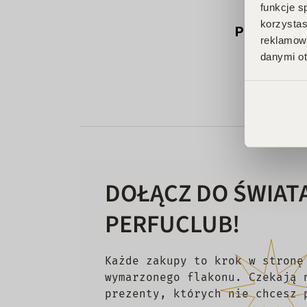
funkcje s
korzystas
Produkt ni
reklamowy
danymi ot
DOŁĄCZ DO ŚWIAT
PERFUCLUB!
Każde zakupy to krok w stronę
wymarzonego flakonu. Czekają 
prezenty, których nie chcesz 