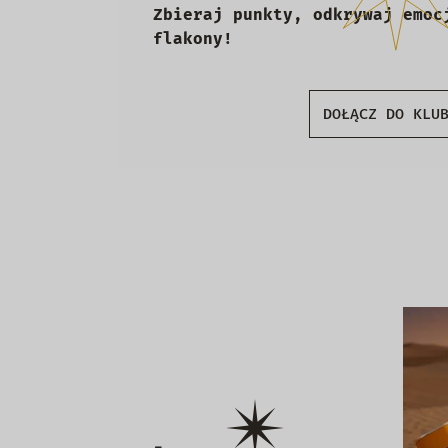
Zbieraj punkty, odkrywaj emoc
flakony!
DOŁĄCZ DO KLU