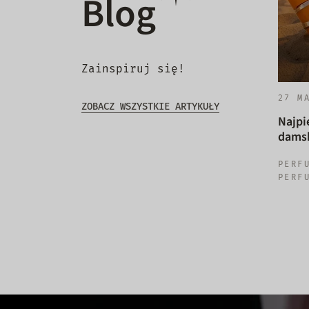
Blog
Zainspiruj się!
27 M
ZOBACZ WSZYSTKIE ARTYKUŁY
Najpi
damsk
PERF
PERF