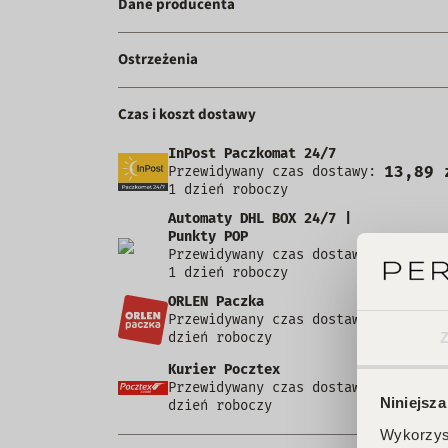
Dane producenta
Ostrzeżenia
Czas i koszt dostawy
InPost Paczkomat 24/7
13,89 
Przewidywany czas dostawy:
1 dzień roboczy
Automaty DHL BOX 24/7 |
Punkty POP
12,99 
Przewidywany czas dostawy:
1 dzień roboczy
ORLEN Paczka
9,99 
Przewidywany czas dostawy: 1
dzień roboczy
Kurier Pocztex
9,90 
Przewidywany czas dostawy: 1
Niniejsza
dzień roboczy
Wykorzyst