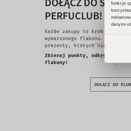
DOŁĄCZ DO ŚWIAT
funkcje s
korzystas
PERFUCLUB!
reklamowy
danymi ot
Każde zakupy to krok w stronę
wymarzonego flakonu. Czekają 
prezenty, których nie chcesz 
Zbieraj punkty, odkrywaj emoc
flakony!
DOŁĄCZ DO KLU