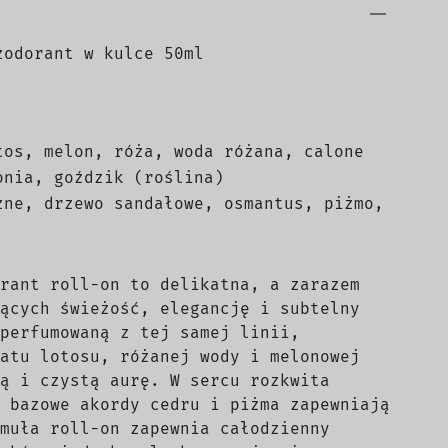
zodorant w kulce 50ml
tos, melon, róża, woda różana, calone
onia, goździk (roślina)
zne, drzewo sandałowe, osmantus, piżmo,
rant roll-on to delikatna, a zarazem
ących świeżość, elegancję i subtelny
perfumowaną z tej samej linii,
atu lotosu, różanej wody i melonowej
ą i czystą aurę. W sercu rozkwita
 bazowe akordy cedru i piżma zapewniają
muła roll-on zapewnia całodzienny