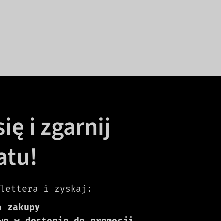
ię i zgarnij
atu!
lettera i zyskaj:
a zakupy
wo w dostępie do promocji