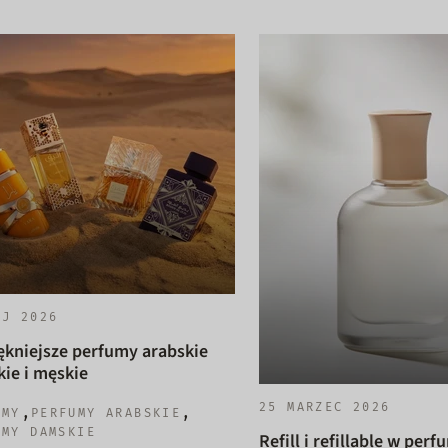
AJ 2026
ękniejsze perfumy arabskie
ie i męskie
25 MARZEC 2026
,
,
UMY
PERFUMY ARABSKIE
UMY DAMSKIE
Refill i refillable w perf