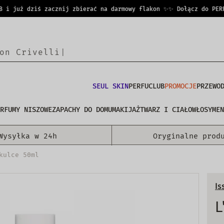
 już dziś zacznij zbierać na darmowy flakon ✨
✨ Dołącz do PERFUCL
o
n
C
r
|
SEUL SKIN
PERFUCLUB
PROMOCJE
PRZEWO
RFUMY NISZOWE
ZAPACHY DO DOMU
MAKIJAŻ
TWARZ I CIAŁO
WŁOSY
MEN
Wysyłka w 24h
Oryginalne prod
kulce 50ml
Is
L