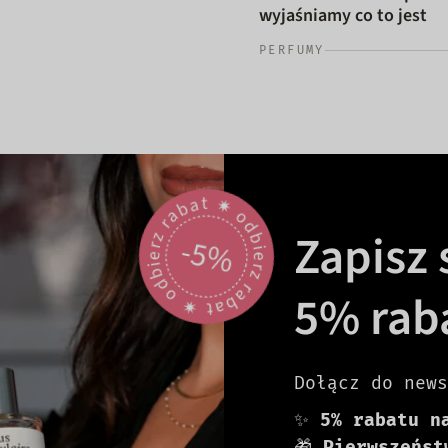
wyjaśniamy co to jest
PERFUMY
odbierz rabat 🟎 odbierz rabat 🟎
Zapisz s
-5%
5% rab
Dołącz do news
✨
5% rabatu n
🎁
Pierwszeńst