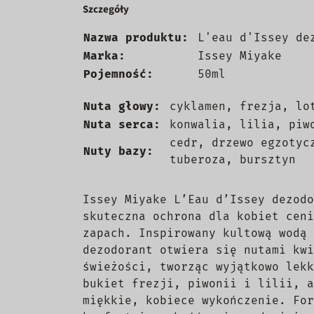
Szczegóły
Nazwa produktu:
L'eau d'Issey de
Marka:
Issey Miyake
Pojemność:
50ml
Nuta głowy:
cyklamen, frezja, lo
Nuta serca:
konwalia, lilia, piw
cedr, drzewo egzotyc
Nuty bazy:
tuberoza, bursztyn
Issey Miyake L’Eau d’Issey dezodo
skuteczna ochrona dla kobiet ceni
zapach. Inspirowany kultową wodą 
dezodorant otwiera się nutami kwi
świeżości, tworząc wyjątkowo lekk
bukiet frezji, piwonii i lilii, a
miękkie, kobiece wykończenie. For