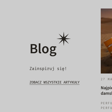
Blog
Zainspiruj się!
27 M
ZOBACZ WSZYSTKIE ARTYKUŁY
Najpi
damsk
PERF
PERF