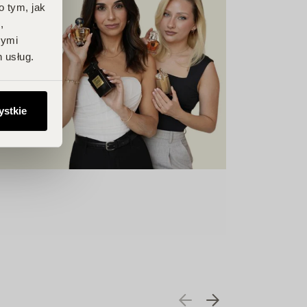
o tym, jak
,
nymi
 usług.
ystkie