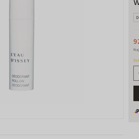
w
D
9
Naj
Os