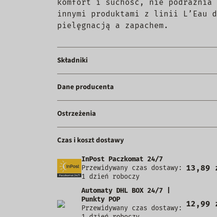
komfort i suchość, nie podrażnia 
innymi produktami z linii L’Eau d
pielęgnacją a zapachem.
Składniki
Dane producenta
Ostrzeżenia
Czas i koszt dostawy
InPost Paczkomat 24/7
13,89 
Przewidywany czas dostawy:
1 dzień roboczy
Automaty DHL BOX 24/7 |
Punkty POP
12,99 
Przewidywany czas dostawy:
1 dzień roboczy