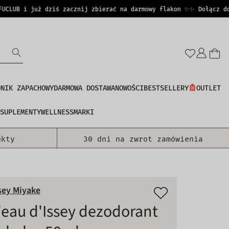
UB i już dziś zacznij zbierać na darmowy flakon ✨
✨ Dołącz do PE
Zalo
się
DNIK ZAPACHOWY
DARMOWA DOSTAWA
NOWOŚCI
BESTSELLERY
OUTLET
SUPLEMENTY
WELLNESS
MARKI
ukty
30 dni na zwrot zamówienia
sey Miyake
'eau d'Issey dezodorant