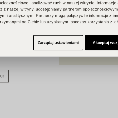
A
połecznościowe i analizować ruch w naszej witrynie. Informacje 
z z naszej witryny, udostępniamy partnerom społecznościowym
m i analitycznym. Partnerzy mogą połączyć te informacje z in
rzymanymi od Ciebie lub uzyskanymi podczas korzystania z ich
 Twojego
na Ciebie zniżki i
przegapić!
Zarządaj ustawieniami
Akceptuj wsz
je, odbieraj
BU!