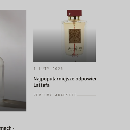
1 LUTY 2026
Najpopularniejsze odpowiedniki
Lattafa
14 
PERFUMY ARABSKIE
Naj
dam
PER
umach -