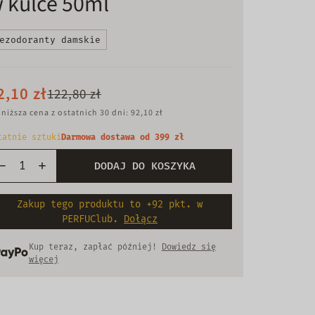
 kulce 50ml
ezodoranty damskie
2,10 zł
122,80 zł
niższa cena z ostatnich 30 dni: 92,10 zł
tatnie sztuki
Darmowa dostawa od 399 zł
DODAJ DO KOSZYKA
Zakup tego produktu to +92 pkt. w
PERFUClub.
Dołącz
Kup teraz, zapłać później!
Dowiedz się
więcej