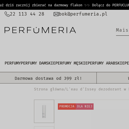
PRZEJDŹ
dziś zacznij zbierać na darmowy flakon ✨
✨ Dołącz do PERFUCLUB i
DO
22 113 44 28
bok@perfumeria.pl
TREŚCI
M
a
i
s
PERFUMY
PERFUMY DAMSKIE
PERFUMY MĘSKIE
PERFUMY ARABSKIE
PE
Darmowa dostawa od 399 zł!
Strona główna
/
L'eau d'Issey dezodorant w 
PROMOCJA
DLA NIEJ