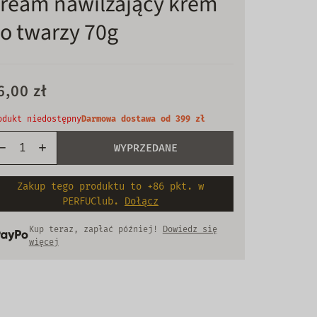
ream nawilżający krem
o twarzy 70g
6,00 zł
odukt niedostępny
Darmowa dostawa od 399 zł
WYPRZEDANE
Zakup tego produktu to +86 pkt. w
PERFUClub.
Dołącz
Kup teraz, zapłać później!
Dowiedz się
więcej