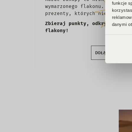
funkcje s
wymarzonego flakonu. Czekają 
korzystas
prezenty, których nie chcesz 
reklamowy
Zbieraj punkty, odkrywaj emoc
danymi ot
flakony!
DOŁĄCZ DO KLU