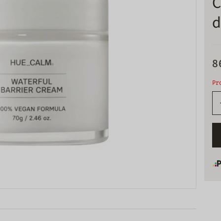
C
d
8
Pr