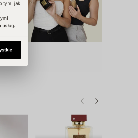
o tym, jak
,
nymi
 usług.
ystkie