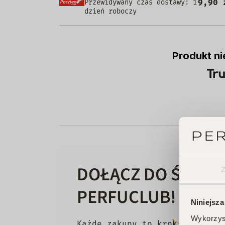
9,90 
Przewidywany czas dostawy: 1
dzień roboczy
Produkt ni
DOŁĄCZ DO ŚWIAT
PERFUCLUB!
Niniejsza
Wykorzyst
Każde zakupy to krok w stronę