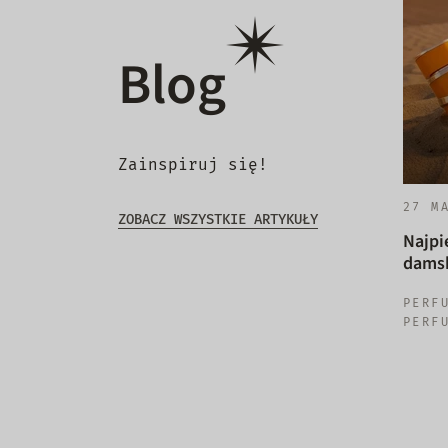
Blog
Zainspiruj się!
27 M
ZOBACZ WSZYSTKIE ARTYKUŁY
Najpi
damsk
PERF
PERF