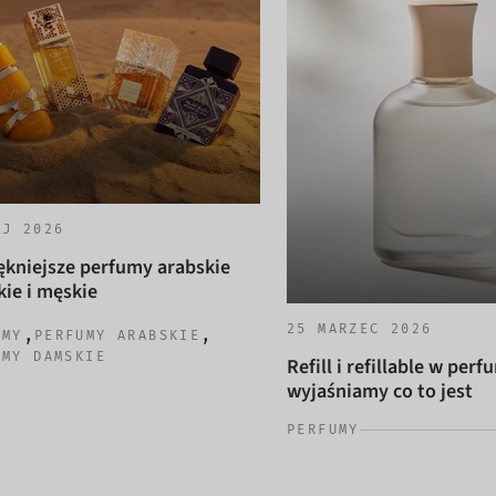
AJ 2026
ękniejsze perfumy arabskie
ie i męskie
25 MARZEC 2026
,
,
UMY
PERFUMY ARABSKIE
UMY DAMSKIE
Refill i refillable w perf
wyjaśniamy co to jest
PERFUMY