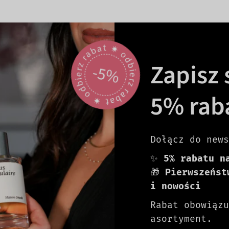
odbierz rabat 🟎 odbierz rabat 🟎
Zapisz s
-5%
5% rab
Dołącz do news
✨
5% rabatu n
🎁
Pierwszeńst
i nowości
Rabat obowiązu
asortyment.