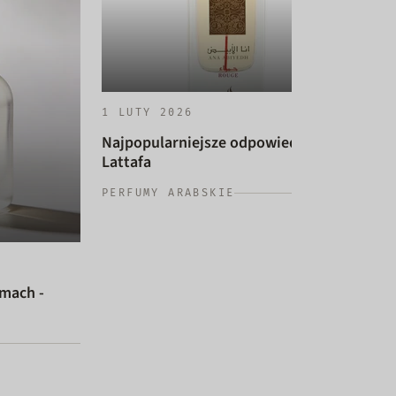
1 LUTY 2026
Najpopularniejsze odpowiedniki
Lattafa
14 
PERFUMY ARABSKIE
Naj
dam
PER
umach -