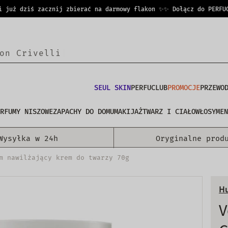
ż dziś zacznij zbierać na darmowy flakon ✨
✨ Dołącz do PERFUCLUB
SEUL SKIN
PERFUCLUB
PROMOCJE
PRZEWO
RFUMY NISZOWE
ZAPACHY DO DOMU
MAKIJAŻ
TWARZ I CIAŁO
WŁOSY
MEN
Wysyłka w 24h
Oryginalne prod
m nawilżający krem do twarzy 70g
H
V