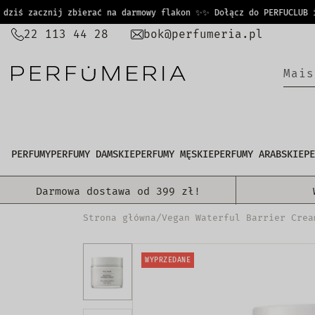
PRZEJDŹ
ś zacznij zbierać na darmowy flakon ✨
✨ Dołącz do PERFUCLUB i ju
DO
22 113 44 28
bok@perfumeria.pl
TREŚCI
M
a
|
PERFUMY
PERFUMY DAMSKIE
PERFUMY MĘSKIE
PERFUMY ARABSKIE
PE
Darmowa dostawa od 399 zł!
Strona główna
/
Vegan Waterful Barrier Crea
WYPRZEDANE