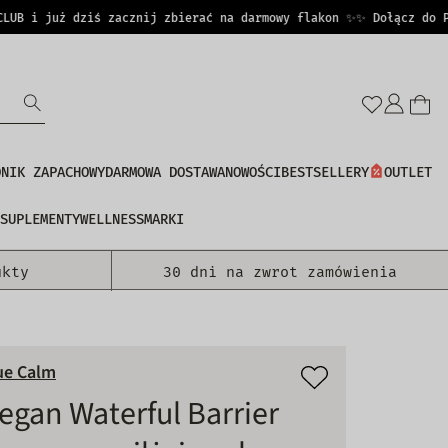
 i już dziś zacznij zbierać na darmowy flakon ✨
✨ Dołącz do PERF
Zalo
się
DNIK ZAPACHOWY
DARMOWA DOSTAWA
NOWOŚCI
BESTSELLERY
OUTLET
SUPLEMENTY
WELLNESS
MARKI
ukty
30 dni na zwrot zamówienia
ue Calm
egan Waterful Barrier