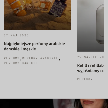
27 MAJ 2026
Najpiękniejsze perfumy arabskie
damskie i męskie
25 MARZEC 202
,
,
PERFUMY
PERFUMY ARABSKIE
PERFUMY DAMSKIE
Refill i refillab
wyjaśniamy co to
PERFUMY