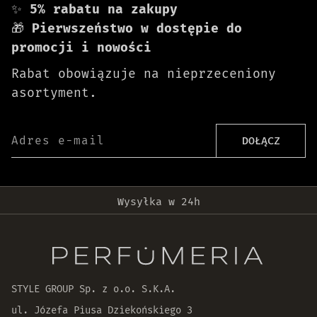
✨
5% rabatu na zakupy
🎁
Pierwszeństwo w dostępie do
promocji i nowości
Rabat obowiązuje na nieprzeceniony
asortyment.
Adres e-mail
DOŁĄCZ
Darmowa dostawa od 399 zł!
Wysyłka w 24h
Oryginalne produkty
30 dni na zwrot zamówienia
STYLE GROUP Sp. z o.o. S.K.A.
ul. Józefa Piusa Dziekońskiego 3