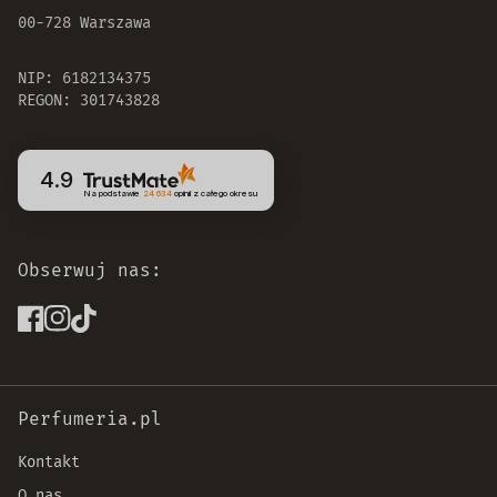
00-728 Warszawa
NIP: 6182134375
REGON: 301743828
4.9
Na podstawie
24 634
opinii
z całego okresu
Obserwuj nas:
Perfumeria.pl
Kontakt
O nas