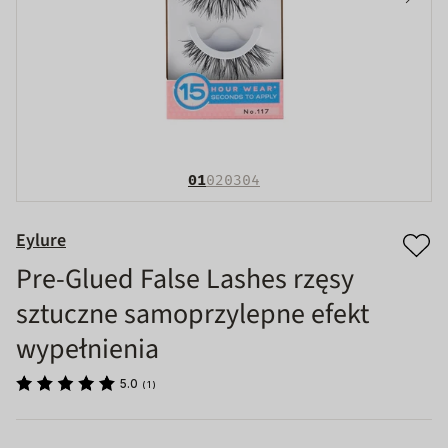
01
02
03
04
Eylure
Pre-Glued False Lashes rzęsy
sztuczne samoprzylepne efekt
wypełnienia
5.0
(
1
)