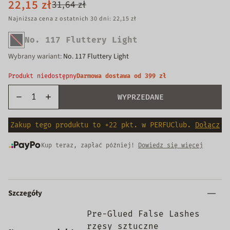
22,15 zł
31,64 zł
Najniższa cena z ostatnich 30 dni: 22,15 zł
No. 117 Fluttery Light
Wariant
wyprzedany
Wybrany wariant:
No. 117 Fluttery Light
lub
niedostępny
Produkt niedostępny
Darmowa dostawa od 399 zł
WYPRZEDANE
Zakup tego produktu to +22 pkt. w PERFUClub.
Dołącz
Kup teraz, zapłać później!
Dowiedz się więcej
Szczegóły
Pre-Glued False Lashes
rzęsy sztuczne