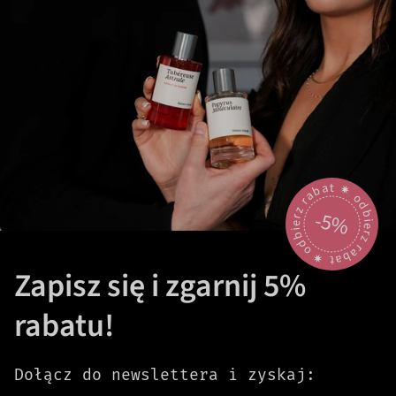
odbierz rabat 🟎 odbierz rabat 🟎
-5%
Zapisz się i zgarnij 5%
rabatu!
Dołącz do newslettera i zyskaj: