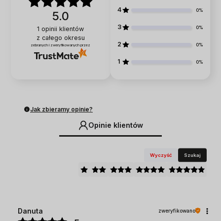
4
0%
5.0
3
0%
1
opinii klientów
z całego okresu
2
0%
zebranych i zweryfikowanych przez
1
0%
Jak zbieramy opinie?
Opinie klientów
Wyczyść
Szukaj
Danuta
zweryfikowano