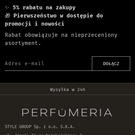
✨
5% rabatu na zakupy
🎁
Pierwszeństwo w dostępie do
promocji i nowości
Rabat obowiązuje na nieprzeceniony
asortyment.
Adres e-mail
DOŁĄCZ
Darmowa dostawa od 399 zł!
Wysyłka w 24h
Oryginalne produkty
30 dni na zwrot zamówienia
STYLE GROUP Sp. z o.o. S.K.A.