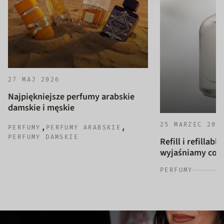
27 MAJ 2026
Najpiękniejsze perfumy arabskie
damskie i męskie
25 MARZEC 202
,
,
PERFUMY
PERFUMY ARABSKIE
PERFUMY DAMSKIE
Refill i refillab
wyjaśniamy co to
PERFUMY