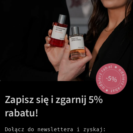
odbierz rabat 🟎 odbierz rabat 🟎
-5%
Zapisz się i zgarnij 5%
rabatu!
Dołącz do newslettera i zyskaj: