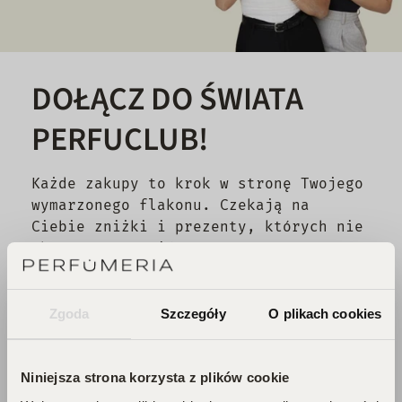
DOŁĄCZ DO ŚWIATA
PERFUCLUB!
Każde zakupy to krok w stronę Twojego
wymarzonego flakonu. Czekają na
Ciebie zniżki i prezenty, których nie
chcesz przegapić!
Zbieraj punkty, odkrywaj emocje,
odbieraj flakony!
Zgoda
Szczegóły
O plikach cookies
DOŁĄCZ DO KLUBU!
Niniejsza strona korzysta z plików cookie