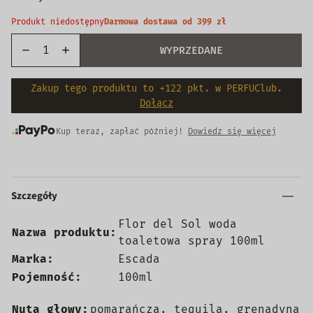
Produkt niedostępny
Darmowa dostawa od 399 zł
WYPRZEDANE
Zakup tego produktu to +122 pkt. w PERFUClub.
Dołącz
Kup teraz, zapłać później!
Dowiedz się więcej
Szczegóły
Flor del Sol woda
Nazwa produktu:
toaletowa spray 100ml
Marka:
Escada
Pojemność:
100ml
Nuta głowy:
pomarańcza, tequila, grenadyna