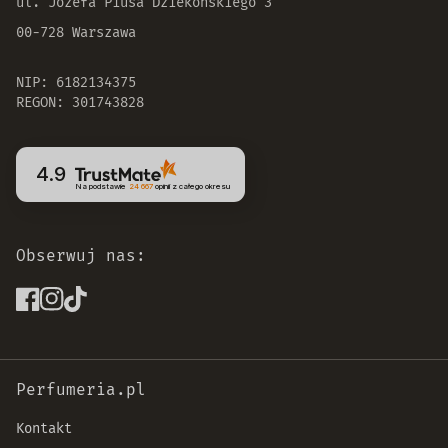
ul. Józefa Piusa Dziekońskiego 3
00-728 Warszawa
NIP: 6182134375
REGON: 301743828
4.9
Na podstawie
24 667
opinii
z całego okresu
Obserwuj nas:
Perfumeria.pl
Kontakt