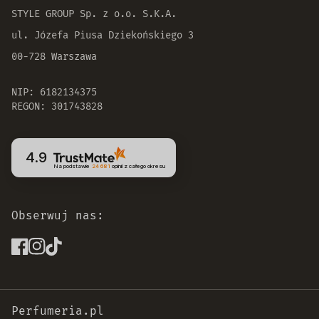
STYLE GROUP Sp. z o.o. S.K.A.
ul. Józefa Piusa Dziekońskiego 3
00-728 Warszawa
NIP: 6182134375
REGON: 301743828
4.9
Na podstawie
24 681
opinii
z całego okresu
Obserwuj nas:
Perfumeria.pl