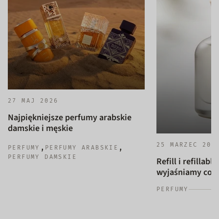
27 MAJ 2026
Najpiękniejsze perfumy arabskie
damskie i męskie
25 MARZEC 202
,
,
PERFUMY
PERFUMY ARABSKIE
PERFUMY DAMSKIE
Refill i refillab
wyjaśniamy co to
PERFUMY