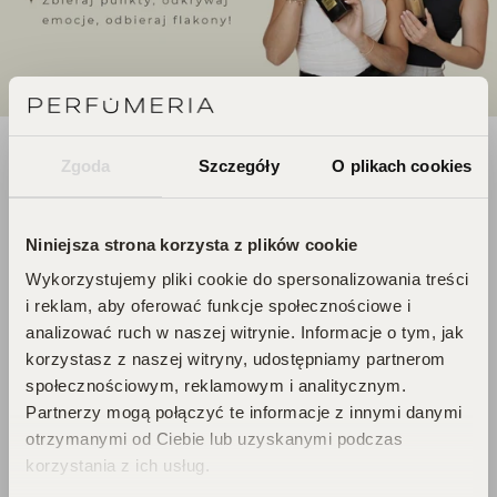
DOŁĄCZ DO ŚWIATA
Zgoda
Szczegóły
O plikach cookies
PERFUCLUB!
Niniejsza strona korzysta z plików cookie
Każde zakupy to krok w stronę Twojego
Wykorzystujemy pliki cookie do spersonalizowania treści
wymarzonego flakonu. Czekają na
i reklam, aby oferować funkcje społecznościowe i
Ciebie zniżki i prezenty, których nie
analizować ruch w naszej witrynie. Informacje o tym, jak
chcesz przegapić!
korzystasz z naszej witryny, udostępniamy partnerom
społecznościowym, reklamowym i analitycznym.
Zbieraj punkty, odkrywaj emocje,
Partnerzy mogą połączyć te informacje z innymi danymi
odbieraj flakony!
otrzymanymi od Ciebie lub uzyskanymi podczas
korzystania z ich usług.