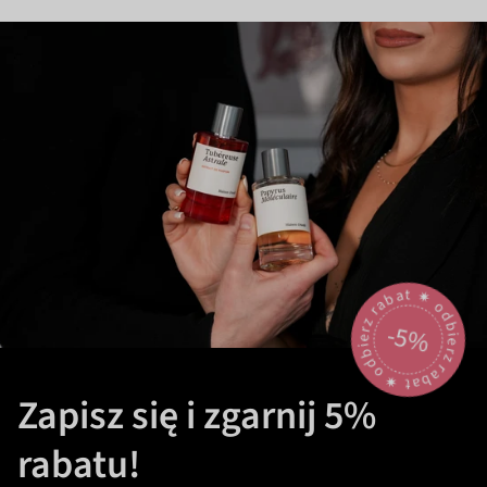
odbierz rabat 🟎 odbierz rabat 🟎
-5%
Zapisz się i zgarnij 5%
rabatu!