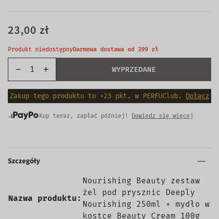
23,00 zł
Produkt niedostępny
Darmowa dostawa od 399 zł
WYPRZEDANE
Zakup tego produktu to +23 pkt. w PERFUClub.
Dołącz
Kup teraz, zapłać później!
Dowiedz się więcej
Szczegóły
Nourishing Beauty zestaw
żel pod prysznic Deeply
Nazwa produktu:
Nourishing 250ml + mydło w
kostce Beauty Cream 100g