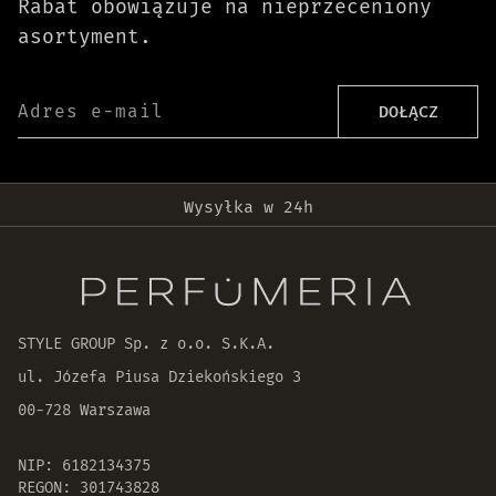
Rabat obowiązuje na nieprzeceniony
asortyment.
Adres e-mail
DOŁĄCZ
Darmowa dostawa od 399 zł!
Wysyłka w 24h
Oryginalne produkty
30 dni na zwrot zamówienia
STYLE GROUP Sp. z o.o. S.K.A.
ul. Józefa Piusa Dziekońskiego 3
00-728 Warszawa
NIP: 6182134375
REGON: 301743828