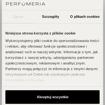
DOŁĄCZ DO ŚWIATA
PERFUCLUB!
Zgoda
Szczegóły
O plikach cookies
Każde zakupy to krok w stronę Twojego
wymarzonego flakonu. Czekają na
Niniejsza strona korzysta z plików cookie
Ciebie zniżki i prezenty, których nie
chcesz przegapić!
Wykorzystujemy pliki cookie do spersonalizowania treści
i reklam, aby oferować funkcje społecznościowe i
Zbieraj punkty, odkrywaj emocje,
analizować ruch w naszej witrynie. Informacje o tym, jak
odbieraj flakony!
korzystasz z naszej witryny, udostępniamy partnerom
społecznościowym, reklamowym i analitycznym.
Partnerzy mogą połączyć te informacje z innymi danymi
DOŁĄCZ DO KLUBU!
otrzymanymi od Ciebie lub uzyskanymi podczas
korzystania z ich usług.
Akceptuj wszystkie