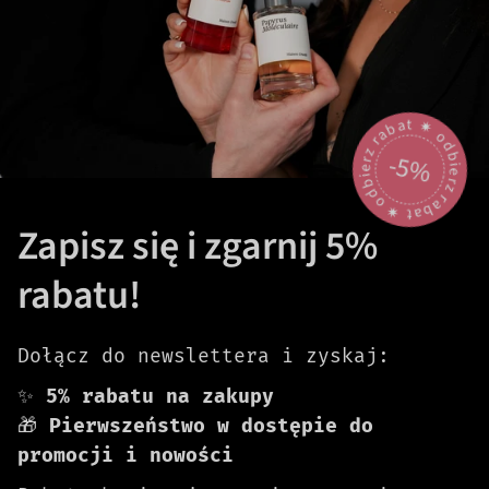
odbierz rabat 🟎 odbierz rabat 🟎
-5%
Zapisz się i zgarnij 5%
rabatu!
Dołącz do newslettera i zyskaj:
✨
5% rabatu na zakupy
🎁
Pierwszeństwo w dostępie do
promocji i nowości