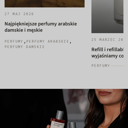
27 MAJ 2026
Najpiękniejsze perfumy arabskie
damskie i męskie
25 MARZEC 202
,
,
PERFUMY
PERFUMY ARABSKIE
PERFUMY DAMSKIE
Refill i refillab
wyjaśniamy co to
PERFUMY