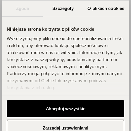
Każde zakupy to krok w stronę Twojego
Zgoda
Szczegóły
O plikach cookies
wymarzonego flakonu. Czekają na
Ciebie zniżki i prezenty, których nie
chcesz przegapić!
Niniejsza strona korzysta z plików cookie
Zbieraj punkty, odkrywaj emocje,
Wykorzystujemy pliki cookie do spersonalizowania treści
odbieraj flakony!
i reklam, aby oferować funkcje społecznościowe i
analizować ruch w naszej witrynie. Informacje o tym, jak
korzystasz z naszej witryny, udostępniamy partnerom
DOŁĄCZ DO KLUBU!
społecznościowym, reklamowym i analitycznym.
Partnerzy mogą połączyć te informacje z innymi danymi
otrzymanymi od Ciebie lub uzyskanymi podczas
korzystania z ich usług.
Blog
Akceptuj wszystkie
Zarządaj ustawieniami
Zainspiruj się!