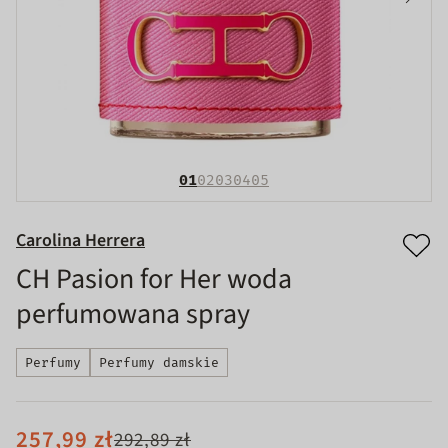
01
02
03
04
05
Carolina Herrera
CH Pasion for Her woda
perfumowana spray
Perfumy
Perfumy damskie
257,99 zł
292,89 zł