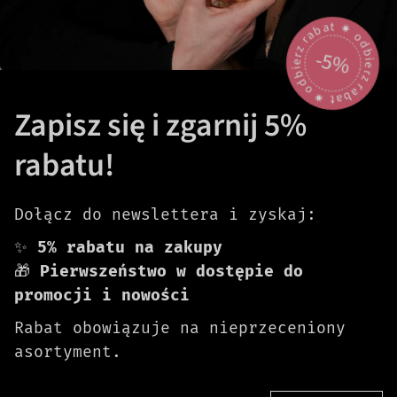
odbierz rabat 🟎 odbierz rabat 🟎
-5%
Zapisz się i zgarnij 5%
rabatu!
Dołącz do newslettera i zyskaj:
✨
5% rabatu na zakupy
🎁
Pierwszeństwo w dostępie do
promocji i nowości
Rabat obowiązuje na nieprzeceniony
asortyment.