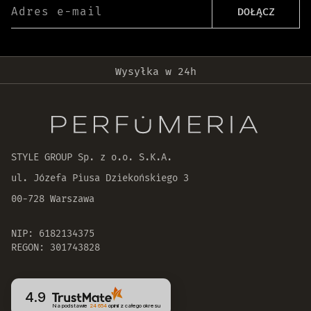
Adres e-mail
DOŁĄCZ
Darmowa dostawa od 399 zł!
Wysyłka w 24h
Oryginalne produkty
30 dni na zwrot zamówienia
STYLE GROUP Sp. z o.o. S.K.A.
ul. Józefa Piusa Dziekońskiego 3
00-728 Warszawa
NIP: 6182134375
REGON: 301743828
4.9
Na podstawie
24 654
opinii
z całego okresu