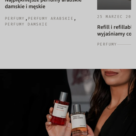
damskie i męskie
25 MARZEC 202
,
,
PERFUMY
PERFUMY ARABSKIE
PERFUMY DAMSKIE
Refill i refillab
wyjaśniamy co to
PERFUMY