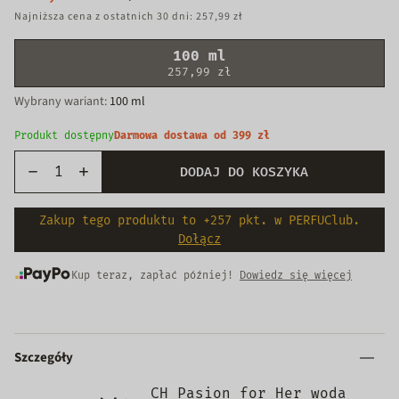
Najniższa cena z ostatnich 30 dni: 257,99 zł
100 ml
257,99 zł
Wybrany wariant:
100 ml
Produkt dostępny
Darmowa dostawa od 399 zł
DODAJ DO KOSZYKA
Zakup tego produktu to +257 pkt. w PERFUClub.
Dołącz
Kup teraz, zapłać później!
Dowiedz się więcej
Szczegóły
CH Pasion for Her woda