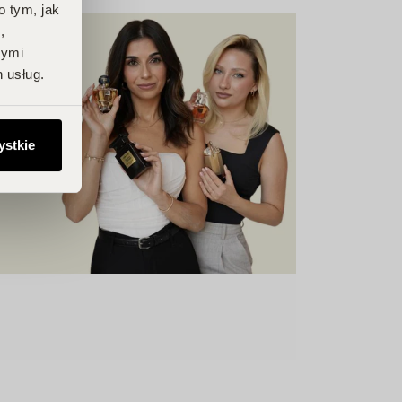
o tym, jak
,
nymi
 usług.
ystkie