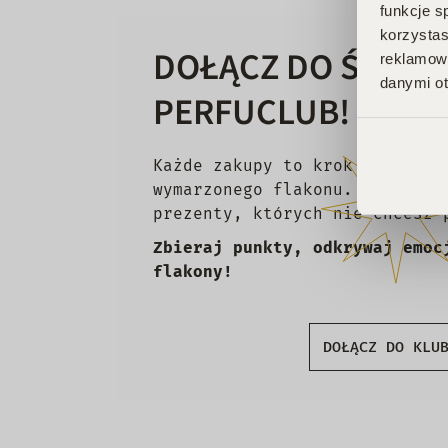
funkcje s
korzystas
DOŁĄCZ DO ŚWIAT
reklamowy
danymi ot
PERFUCLUB!
Każde zakupy to krok w stronę
wymarzonego flakonu. Czekają 
prezenty, których nie chcesz 
Zbieraj punkty, odkrywaj emoc
flakony!
DOŁĄCZ DO KLU