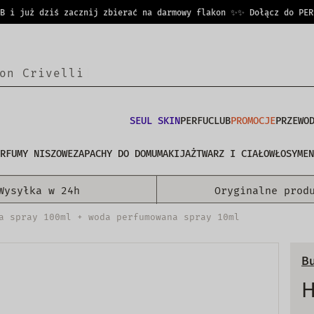
 już dziś zacznij zbierać na darmowy flakon ✨
✨ Dołącz do PERFUC
o
n
C
r
i
v
e
l
l
|
SEUL SKIN
PERFUCLUB
PROMOCJE
PRZEWO
RFUMY NISZOWE
ZAPACHY DO DOMU
MAKIJAŻ
TWARZ I CIAŁO
WŁOSY
MEN
Wysyłka w 24h
Oryginalne prod
a spray 100ml + woda perfumowana spray 10ml
Bu
H