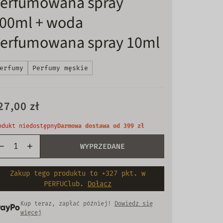
erfumowana spray
00ml + woda
erfumowana spray 10ml
erfumy
Perfumy męskie
27,00 zł
odukt niedostępny
Darmowa dostawa od 399 zł
WYPRZEDANE
Zakup tego produktu to +327 pkt. w
PERFUClub.
Dołącz
Kup teraz, zapłać później!
Dowiedz się
więcej