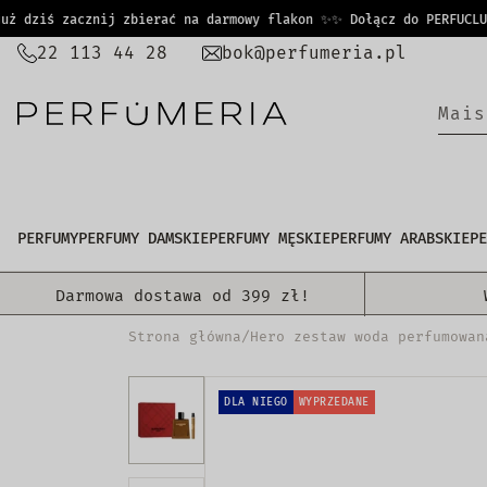
PRZEJDŹ
dziś zacznij zbierać na darmowy flakon ✨
✨ Dołącz do PERFUCLUB i
DO
22 113 44 28
bok@perfumeria.pl
TREŚCI
M
a
i
s
PERFUMY
PERFUMY DAMSKIE
PERFUMY MĘSKIE
PERFUMY ARABSKIE
PE
Darmowa dostawa od 399 zł!
Strona główna
/
Hero zestaw woda perfumowan
DLA NIEGO
WYPRZEDANE