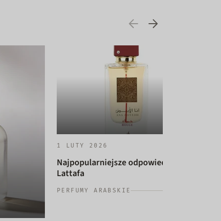
1 LUTY 2026
Najpopularniejsze odpowiedniki
Lattafa
14 
PERFUMY ARABSKIE
Naj
dam