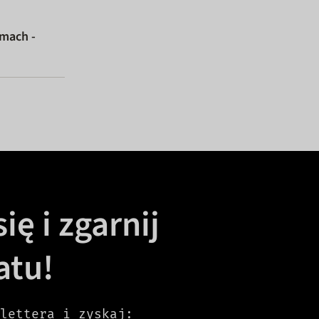
PER
umach -
ię i zgarnij
atu!
lettera i zyskaj: