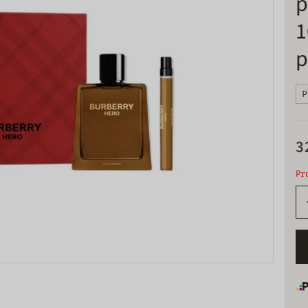
p
1
p
P
3
Pr