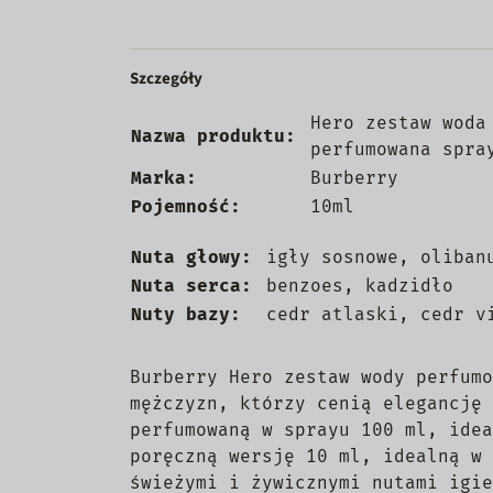
Szczegóły
Hero zestaw woda
Nazwa produktu:
perfumowana spra
Marka:
Burberry
Pojemność:
10ml
Nuta głowy:
igły sosnowe, oliban
Nuta serca:
benzoes, kadzidło
Nuty bazy:
cedr atlaski, cedr v
Burberry Hero zestaw wody perfumo
mężczyzn, którzy cenią elegancję 
perfumowaną w sprayu 100 ml, idea
poręczną wersję 10 ml, idealną w 
świeżymi i żywicznymi nutami igie