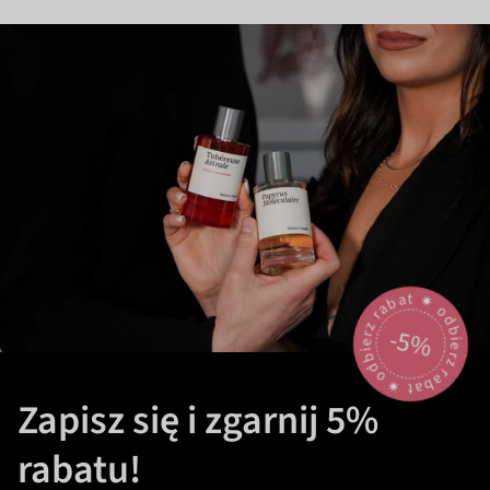
odbierz rabat 🟎 odbierz rabat 🟎
-5%
Zapisz się i zgarnij 5%
rabatu!