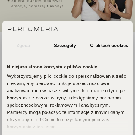
DOŁĄCZ DO ŚWIATA
Zgoda
Szczegóły
O plikach cookies
PERFUCLUB!
Niniejsza strona korzysta z plików cookie
Wykorzystujemy pliki cookie do spersonalizowania treści
Każde zakupy to krok w stronę Twojego
i reklam, aby oferować funkcje społecznościowe i
wymarzonego flakonu. Czekają na
analizować ruch w naszej witrynie. Informacje o tym, jak
Ciebie zniżki i prezenty, których nie
korzystasz z naszej witryny, udostępniamy partnerom
chcesz przegapić!
społecznościowym, reklamowym i analitycznym.
Zbieraj punkty, odkrywaj emocje,
Partnerzy mogą połączyć te informacje z innymi danymi
odbieraj flakony!
otrzymanymi od Ciebie lub uzyskanymi podczas
korzystania z ich usług.