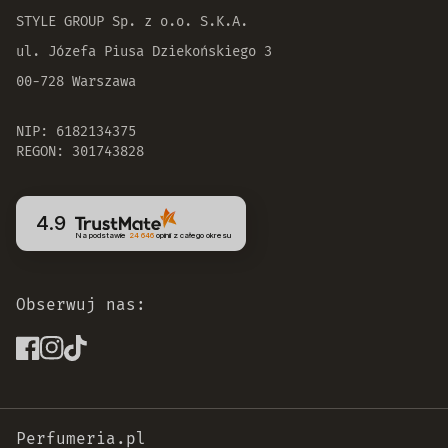
STYLE GROUP Sp. z o.o. S.K.A.
ul. Józefa Piusa Dziekońskiego 3
00-728 Warszawa
NIP: 6182134375
REGON: 301743828
4.9
Na podstawie
24 646
opinii
z całego okresu
Obserwuj nas:
Perfumeria.pl