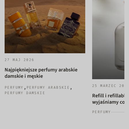
27 MAJ 2026
Najpiękniejsze perfumy arabskie
damskie i męskie
25 MARZEC 202
,
,
PERFUMY
PERFUMY ARABSKIE
PERFUMY DAMSKIE
Refill i refillab
wyjaśniamy co to
PERFUMY