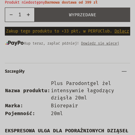
Produkt niedostępny
Darmowa dostawa od 399 zł
WYPRZEDANE
Zakup tego produktu to +33 pkt. w PERFUClub.
Dołącz
Kup teraz, zapłać później!
Dowiedz się więcej
Szczegóły
Plus Parodontgel żel
Nazwa produktu:
intensywnie łagodzący
dziąsła 20ml
Marka:
Biorepair
Pojemność:
20ml
EKSPRESOWA ULGA DLA PODRAŻNIONYCH DZIĄSEŁ