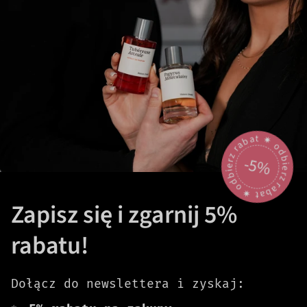
odbierz rabat 🟎 odbierz rabat 🟎
-5%
Zapisz się i zgarnij 5%
rabatu!
Dołącz do newslettera i zyskaj: