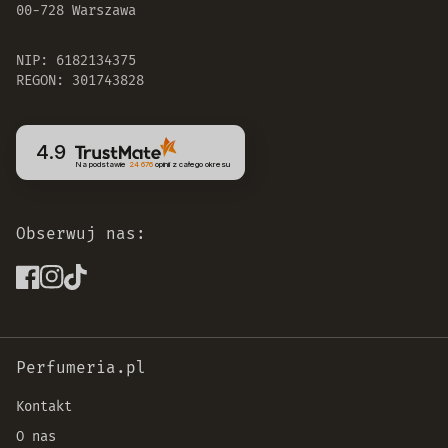
00-728 Warszawa
NIP: 6182134375
REGON: 301743828
4.9
Na podstawie
24 676
opinii
z całego okresu
Obserwuj nas:
Perfumeria.pl
Kontakt
O nas