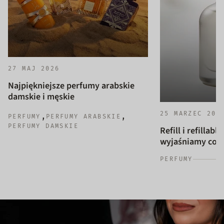
27 MAJ 2026
Najpiękniejsze perfumy arabskie
damskie i męskie
25 MARZEC 202
,
,
PERFUMY
PERFUMY ARABSKIE
PERFUMY DAMSKIE
Refill i refillab
wyjaśniamy co to
PERFUMY