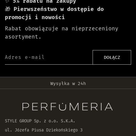
✨
5% rabatu na zakupy
🎁
Pierwszeństwo w dostępie do
promocji i nowości
Rabat obowiązuje na nieprzeceniony
asortyment.
Adres e-mail
DOŁĄCZ
Darmowa dostawa od 399 zł!
Wysyłka w 24h
Oryginalne produkty
30 dni na zwrot zamówienia
STYLE GROUP Sp. z o.o. S.K.A.
ul. Józefa Piusa Dziekońskiego 3