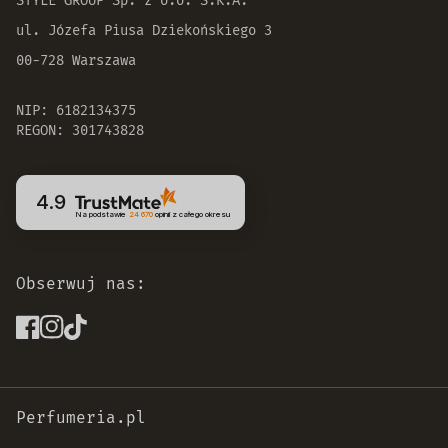
STYLE GROUP Sp. z o.o. S.K.A.
ul. Józefa Piusa Dziekońskiego 3
00-728 Warszawa
NIP: 6182134375
REGON: 301743828
4.9
Na podstawie
24 670
opinii
z całego okresu
Obserwuj nas:
Perfumeria.pl