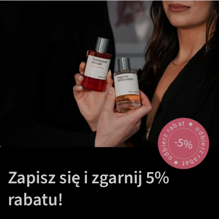
odbierz rabat 🟎 odbierz rabat 🟎
-5%
Zapisz się i zgarnij 5%
rabatu!