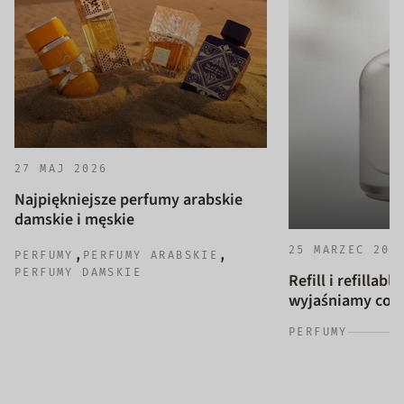
27 MAJ 2026
Najpiękniejsze perfumy arabskie
damskie i męskie
25 MARZEC 202
,
,
PERFUMY
PERFUMY ARABSKIE
PERFUMY DAMSKIE
Refill i refillab
wyjaśniamy co to
PERFUMY