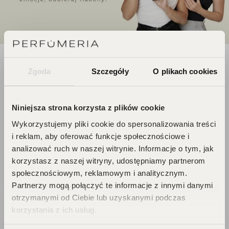
DOŁĄCZ DO ŚWIATA
Zgoda
Szczegóły
O plikach cookies
PERFUCLUB!
Niniejsza strona korzysta z plików cookie
Każde zakupy to krok w stronę Twojego
Wykorzystujemy pliki cookie do spersonalizowania treści
wymarzonego flakonu. Czekają na
i reklam, aby oferować funkcje społecznościowe i
Ciebie zniżki i prezenty, których nie
analizować ruch w naszej witrynie. Informacje o tym, jak
chcesz przegapić!
korzystasz z naszej witryny, udostępniamy partnerom
Zbieraj punkty, odkrywaj emocje,
społecznościowym, reklamowym i analitycznym.
odbieraj flakony!
Partnerzy mogą połączyć te informacje z innymi danymi
otrzymanymi od Ciebie lub uzyskanymi podczas
korzystania z ich usług.
DOŁĄCZ DO KLUBU!