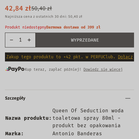
42,84 zł
50,40 zł
Najniższa cena z ostatnich 30 dni: 50,40 zł
Produkt niedostępny
Darmowa dostawa od 399 zł
WYPRZEDANE
Zakup tego produktu to +42 pkt. w PERFUClub.
Dołącz
Kup teraz, zapłać później!
Dowiedz się więcej
Szczegóły
Queen Of Seduction woda
Nazwa produktu:
toaletowa spray 80ml -
produkt bez opakowania
Marka:
Antonio Banderas