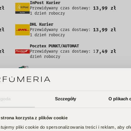
InPost Kurier
zł
13,99 zł
Przewidywany czas dostawy:
1 dzień roboczy
DHL Kurier
zł
13,99 zł
Przewidywany czas dostawy:
1 dzień roboczy
Pocztex PUNKT/AUTOMAT
zł
7,49 zł
Przewidywany czas dostawy: 1
dzień roboczy
zł
+3,00 zł
Kurier za pobraniem
Zgoda
Szczegóły
O plikach 
e posiada recenzji
 strona korzysta z plików cookie
ujemy pliki cookie do spersonalizowania treści i reklam, aby o