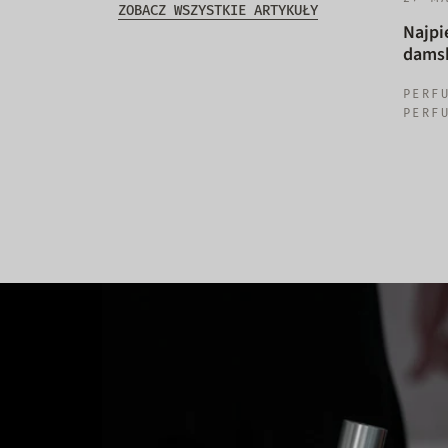
ZOBACZ WSZYSTKIE ARTYKUŁY
Najpi
damsk
PERF
PERF