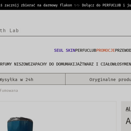
acznij zbierać na darmowy flakon ✨
✨ Dołącz do PERFUCLUB i już d
t
h
L
a
b
s
|
SEUL SKIN
PERFUCLUB
PROMOCJE
PRZEWO
RFUMY NISZOWE
ZAPACHY DO DOMU
MAKIJAŻ
TWARZ I CIAŁO
WŁOSY
MEN
Wysyłka w 24h
Oryginalne prod
fumowana
Al
A