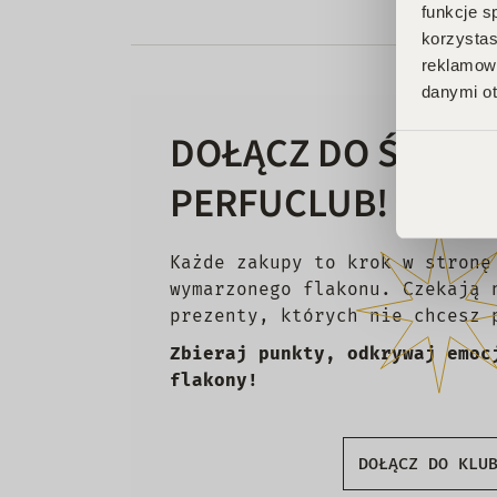
funkcje s
korzystas
reklamowy
danymi ot
DOŁĄCZ DO ŚWIAT
PERFUCLUB!
Każde zakupy to krok w stronę
wymarzonego flakonu. Czekają 
prezenty, których nie chcesz 
Zbieraj punkty, odkrywaj emoc
flakony!
DOŁĄCZ DO KLU