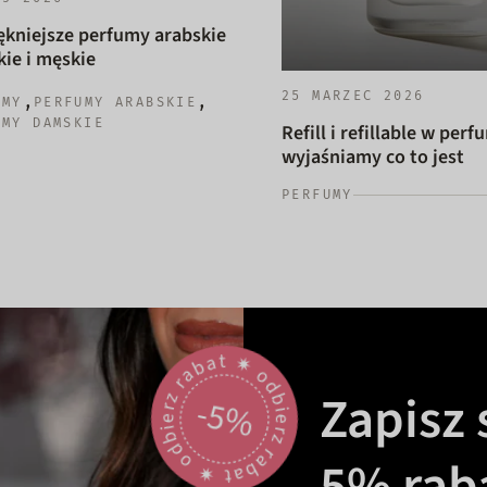
ękniejsze perfumy arabskie
ie i męskie
25 MARZEC 2026
,
,
UMY
PERFUMY ARABSKIE
UMY DAMSKIE
Refill i refillable w perf
wyjaśniamy co to jest
PERFUMY
odbierz rabat 🟎 odbierz rabat 🟎
Zapisz s
-5%
5% rab