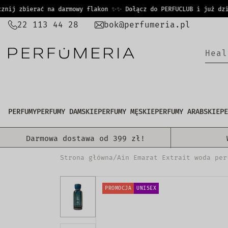
PRZEJDŹ
j zbierać na darmowy flakon ✨
✨ Dołącz do PERFUCLUB i już dziś z
DO
22 113 44 28
bok@perfumeria.pl
TREŚCI
H
e
a
l
PERFUMY
PERFUMY DAMSKIE
PERFUMY MĘSKIE
PERFUMY ARABSKIE
PE
Darmowa dostawa od 399 zł!
Strona główna
/
Ain Emarat Extrait woda per
PROMOCJA
UNISEX