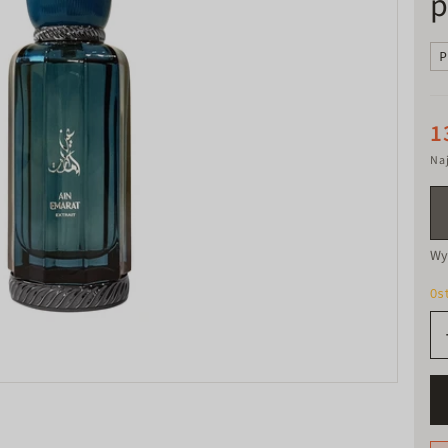
p
P
1
Naj
Wy
Os