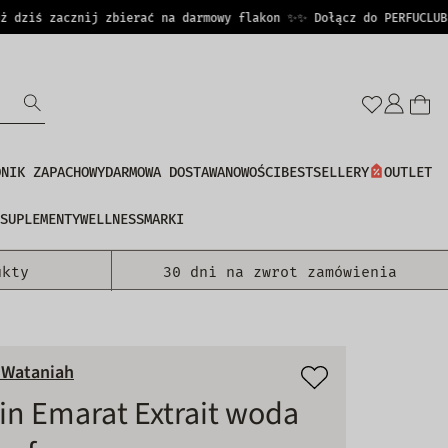
ziś zacznij zbierać na darmowy flakon ✨
✨ Dołącz do PERFUCLUB i 
Zalo
się
DNIK ZAPACHOWY
DARMOWA DOSTAWA
NOWOŚCI
BESTSELLERY
OUTLET
SUPLEMENTY
WELLNESS
MARKI
ukty
30 dni na zwrot zamówienia
 Wataniah
in Emarat Extrait woda