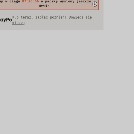
up w ciągu
07:20:54
a paczkę wyślemy jeszcze
i
dziś!
Kup teraz, zapłać później!
Dowiedz się
więcej