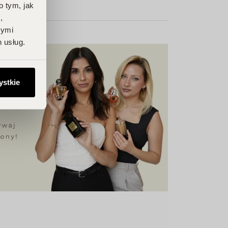
o tym, jak
,
nymi
 usług.
ystkie