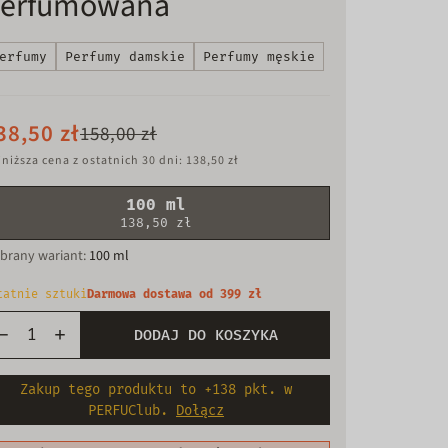
erfumowana
erfumy
Perfumy damskie
Perfumy męskie
38,50 zł
158,00 zł
niższa cena z ostatnich 30 dni: 138,50 zł
100 ml
138,50 zł
brany wariant:
100 ml
tatnie sztuki
Darmowa dostawa od 399 zł
DODAJ DO KOSZYKA
Zakup tego produktu to +138 pkt. w
PERFUClub.
Dołącz