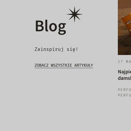
Blog
Zainspiruj się!
27 M
ZOBACZ WSZYSTKIE ARTYKUŁY
Najpi
damsk
PERF
PERF