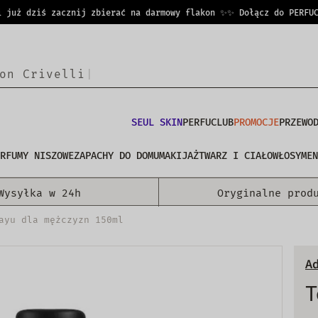
ż dziś zacznij zbierać na darmowy flakon ✨
✨ Dołącz do PERFUCLUB
o
n
|
SEUL SKIN
PERFUCLUB
PROMOCJE
PRZEWO
RFUMY NISZOWE
ZAPACHY DO DOMU
MAKIJAŻ
TWARZ I CIAŁO
WŁOSY
MEN
Wysyłka w 24h
Oryginalne prod
ayu dla mężczyzn 150ml
Ad
T