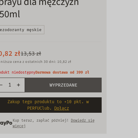
prayu dla mężczyzn
50ml
ezodoranty męskie
0,82 zł
13,53 zł
niższa cena z ostatnich 30 dni: 10,82 zł
odukt niedostępny
Darmowa dostawa od 399 zł
WYPRZEDANE
Zakup tego produktu to +10 pkt. w
PERFUClub.
Dołącz
Kup teraz, zapłać później!
Dowiedz się
więcej