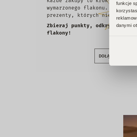
Każde zakupy to krok w stronę
funkcje s
wymarzonego flakonu. Czekają 
korzystas
prezenty, których nie chcesz 
reklamowy
danymi ot
Zbieraj punkty, odkrywaj emoc
flakony!
DOŁĄCZ DO KLU