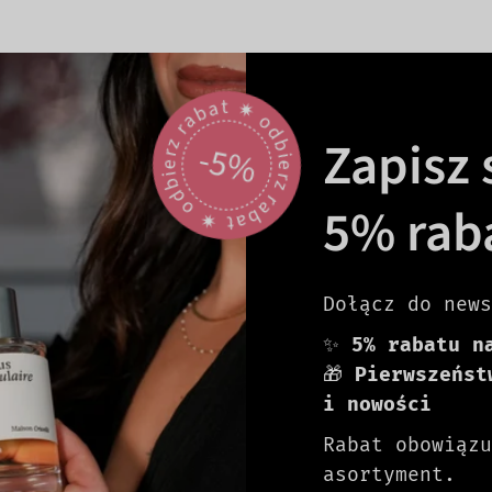
odbierz rabat 🟎 odbierz rabat 🟎
Zapisz s
-5%
5% rab
Dołącz do news
✨
5% rabatu n
🎁
Pierwszeńst
i nowości
Rabat obowiązu
asortyment.