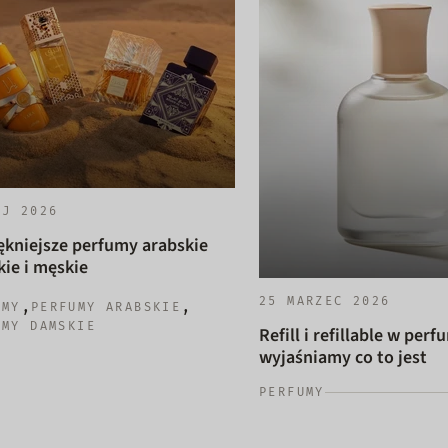
AJ 2026
ękniejsze perfumy arabskie
ie i męskie
25 MARZEC 2026
,
,
UMY
PERFUMY ARABSKIE
UMY DAMSKIE
Refill i refillable w perf
wyjaśniamy co to jest
PERFUMY