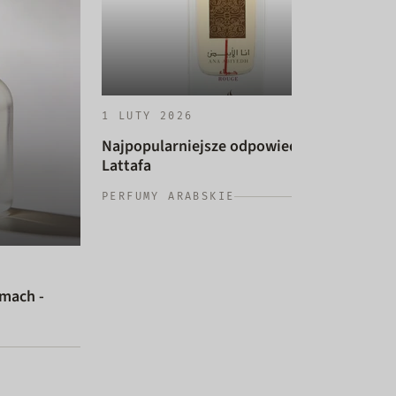
1 LUTY 2026
Najpopularniejsze odpowiedniki
Lattafa
14 
PERFUMY ARABSKIE
Naj
dam
PER
umach -