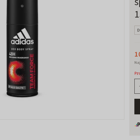
s
1
D
1
Naj
Pr