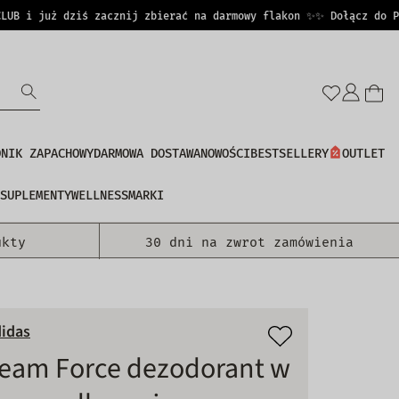
 i już dziś zacznij zbierać na darmowy flakon ✨
✨ Dołącz do PERF
Zalo
się
DNIK ZAPACHOWY
DARMOWA DOSTAWA
NOWOŚCI
BESTSELLERY
OUTLET
SUPLEMENTY
WELLNESS
MARKI
ukty
30 dni na zwrot zamówienia
idas
eam Force dezodorant w