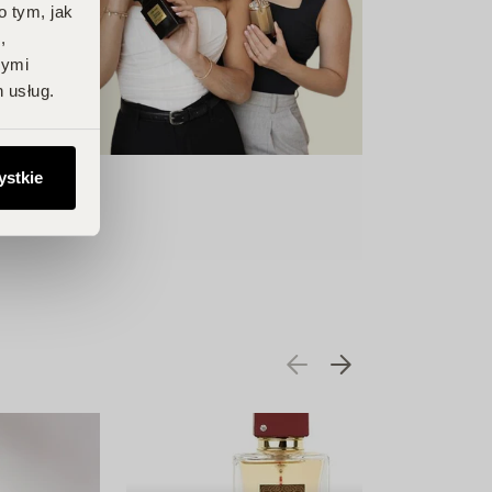
o tym, jak
,
nymi
 usług.
ystkie