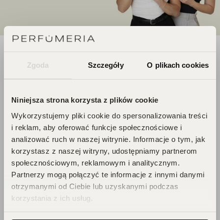
DOŁĄCZ DO ŚWIATA
Zgoda
Szczegóły
O plikach cookies
PERFUCLUB!
Niniejsza strona korzysta z plików cookie
Każde zakupy to krok w stronę Twojego
Wykorzystujemy pliki cookie do spersonalizowania treści
wymarzonego flakonu. Czekają na
i reklam, aby oferować funkcje społecznościowe i
Ciebie zniżki i prezenty, których nie
analizować ruch w naszej witrynie. Informacje o tym, jak
chcesz przegapić!
korzystasz z naszej witryny, udostępniamy partnerom
Zbieraj punkty, odkrywaj emocje,
społecznościowym, reklamowym i analitycznym.
odbieraj flakony!
Partnerzy mogą połączyć te informacje z innymi danymi
otrzymanymi od Ciebie lub uzyskanymi podczas
korzystania z ich usług.
DOŁĄCZ DO KLUBU!