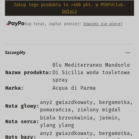
Zakup tego produktu to +468 pkt. w PERFUClub.
Dołącz
Kup teraz, zapłać później!
Dowiedz się więcej
Szczegóły
Blu Mediterraneo Mandorlo
Nazwa produktu:
Di Sicilia woda toaletowa
spray
Marka:
Acqua di Parma
anyż gwiazdkowaty, bergamotka,
Nuta głowy:
pomarańcza, zielony migdał
biała brzoskwinia, jaśmin,
Nuta serca:
ylang ylang
anyż gwiazdkowaty, bergamotka,
Nuty bazy: