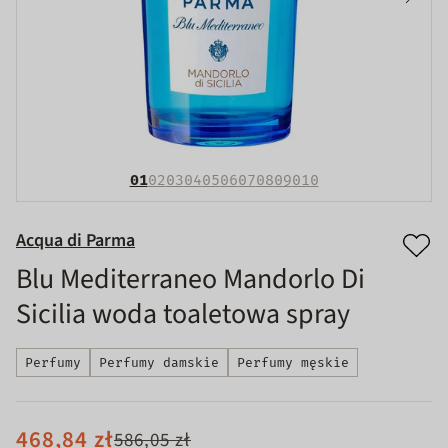
01
02
03
04
05
06
07
08
09
010
Acqua di Parma
Blu Mediterraneo Mandorlo Di
Sicilia woda toaletowa spray
Perfumy
Perfumy damskie
Perfumy męskie
468,84 zł
586,05 zł