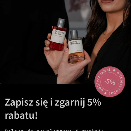
odbierz rabat 🟎 odbierz rabat 🟎
-5%
Zapisz się i zgarnij 5%
rabatu!