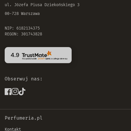
ul. Józefa Piusa Dziekońskiego 3
00-728 Warszawa
NIP: 6182134375
REGON: 301743828
4.9
Na podstawie
24 677
opinii
z całego okresu
Obserwuj nas:
Perfumeria.pl
Kontakt