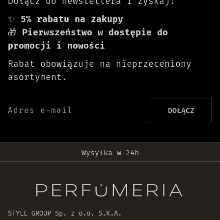
Dołącz do newslettera i zyskaj:
✨
5% rabatu na zakupy
🎁
Pierwszeństwo w dostępie do
promocji i nowości
Rabat obowiązuje na nieprzeceniony
asortyment.
Adres e-mail
DOŁĄCZ
Darmowa dostawa od 399 zł!
Wysyłka w 24h
Oryginalne produkty
30 dni na zwrot zamówienia
STYLE GROUP Sp. z o.o. S.K.A.