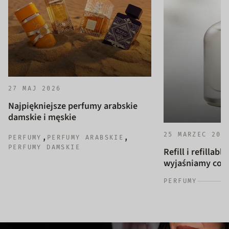
27 MAJ 2026
Najpiękniejsze perfumy arabskie
damskie i męskie
25 MARZEC 202
,
,
PERFUMY
PERFUMY ARABSKIE
PERFUMY DAMSKIE
Refill i refillab
wyjaśniamy co to
PERFUMY