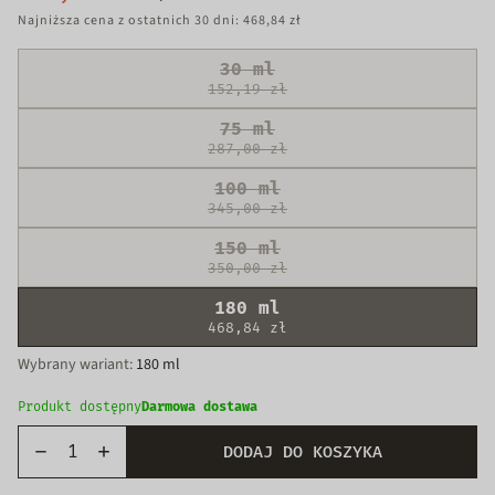
Najniższa cena z ostatnich 30 dni: 468,84 zł
30 ml
152,19 zł
Wariant
75 ml
wyprzedany
287,00 zł
lub
Wariant
niedostępny
100 ml
wyprzedany
345,00 zł
lub
Wariant
niedostępny
150 ml
wyprzedany
350,00 zł
lub
Wariant
niedostępny
180 ml
wyprzedany
468,84 zł
lub
niedostępny
Wybrany wariant:
180 ml
Produkt dostępny
Darmowa dostawa
DODAJ DO KOSZYKA